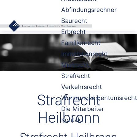
Abfindungsrechner
Baurecht
Erbrecht
Familienrecht
Immobilienrecht
Mietrecht
Strafrecht
Verkehrsrecht
Strafrecht
Wohnungseigentumsrecht
Die Mitarbeiter
Heilbronn
Kontakt