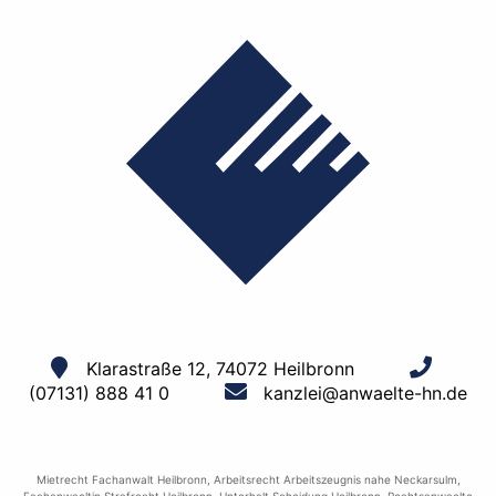
Klarastraße 12, 74072 Heilbronn
(07131) 888 41 0
kanzlei@anwaelte-hn.de
Mietrecht Fachanwalt Heilbronn
,
Arbeitsrecht Arbeitszeugnis nahe Neckarsulm
,
Fachanwaeltin Strafrecht Heilbronn
,
Unterhalt Scheidung Heilbronn
,
Rechtsanwaelte