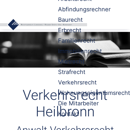
Abfindungsrechner
Baurecht
Erbrecht
Familienrecht
Immobilienrecht
Mietrecht
Strafrecht
Verkehrsrecht
Verkehrsrecht
Wohnungseigentumsrecht
Die Mitarbeiter
Heilbronn
Kontakt