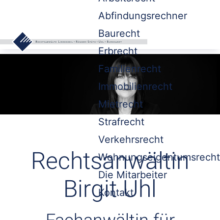
Abfindungsrechner
Baurecht
Erbrecht
Familienrecht
Immobilienrecht
Mietrecht
Strafrecht
Verkehrsrecht
Rechtsanwältin
Wohnungseigentumsrecht
Die Mitarbeiter
Birgit Uhl
Kontakt