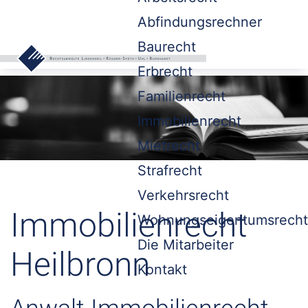
Abfindungsrechner
Baurecht
Erbrecht
Familienrecht
Immobilienrecht
Mietrecht
Strafrecht
Verkehrsrecht
Immobilienrecht
Wohnungseigentumsrecht
Die Mitarbeiter
Heilbronn
Kontakt