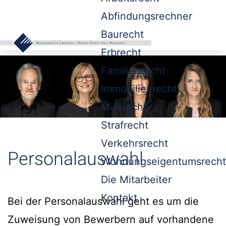
Abfindungsrechner
Baurecht
Erbrecht
Familienrecht
Immobilienrecht
Mietrecht
Strafrecht
Verkehrsrecht
Personalauswahl
Wohnungseigentumsrecht
Die Mitarbeiter
Kontakt
Bei der Personalauswahl geht es um die
Zuweisung von Bewerbern auf vorhandene