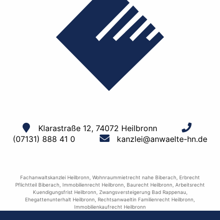
Klarastraße 12, 74072 Heilbronn
(07131) 888 41 0
kanzlei@anwaelte-hn.de
Fachanwaltskanzlei Heilbronn
,
Wohnraummietrecht nahe Biberach
,
Erbrecht
Pflichtteil Biberach
,
Immobilienrecht Heilbronn
,
Baurecht Heilbronn
,
Arbeitsrecht
Kuendigungsfrist Heilbronn
,
Zwangsversteigerung Bad Rappenau
,
Ehegattenunterhalt Heilbronn
,
Rechtsanwaeltin Familienrecht Heilbronn
,
Immobilienkaufrecht Heilbronn