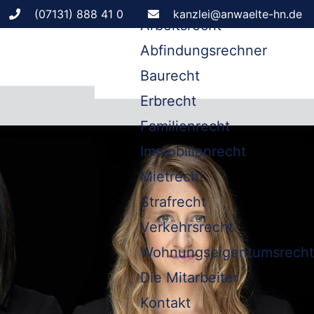
Leistungen
(07131) 888 41 0
kanzlei@anwaelte-hn.de
Arbeitsrecht
Abfindungsrechner
Baurecht
Erbrecht
Familienrecht
Immobilienrecht
Mietrecht
Strafrecht
Verkehrsrecht
Wohnungseigentumsrecht
Die Mitarbeiter
Kontakt