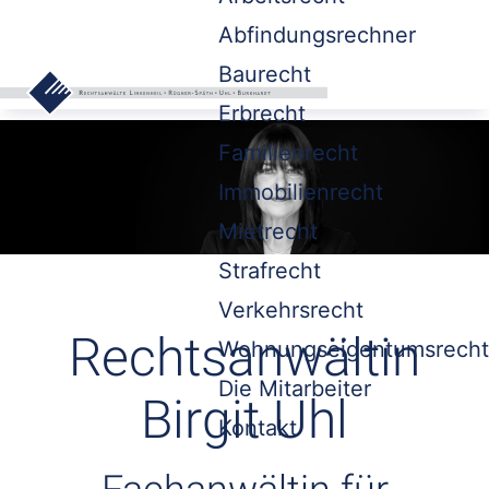
Abfindungsrechner
Baurecht
Erbrecht
Familienrecht
Immobilienrecht
Mietrecht
Strafrecht
Verkehrsrecht
Rechtsanwältin
Wohnungseigentumsrecht
Die Mitarbeiter
Birgit Uhl
Kontakt