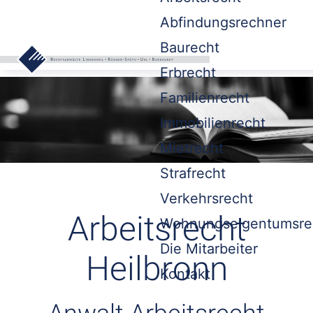
Abfindungsrechner
Baurecht
Erbrecht
Familienrecht
Immobilienrecht
Mietrecht
Strafrecht
Verkehrsrecht
Arbeitsrecht
Wohnungseigentumsre
Die Mitarbeiter
Heilbronn
Kontakt