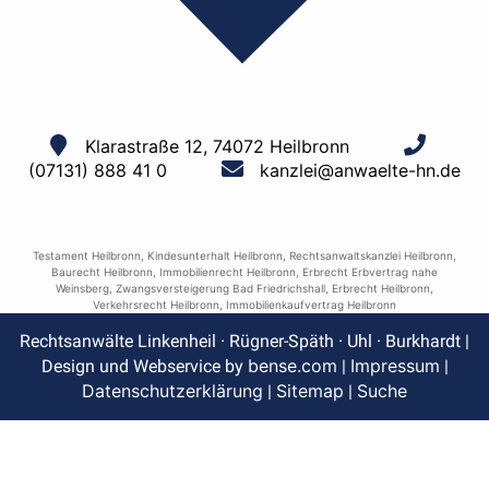
Klarastraße 12, 74072 Heilbronn
(07131) 888 41 0
kanzlei@anwaelte-hn.de
Testament Heilbronn
,
Kindesunterhalt Heilbronn
,
Rechtsanwaltskanzlei Heilbronn
,
Baurecht Heilbronn
,
Immobilienrecht Heilbronn
,
Erbrecht Erbvertrag nahe
Weinsberg
,
Zwangsversteigerung Bad Friedrichshall
,
Erbrecht Heilbronn
,
Verkehrsrecht Heilbronn
,
Immobilienkaufvertrag Heilbronn
Rechtsanwälte Linkenheil · Rügner-Späth · Uhl · Burkhardt |
bense.com
Impressum
Design und Webservice by
|
|
Datenschutzerklärung
Sitemap
Suche
|
|