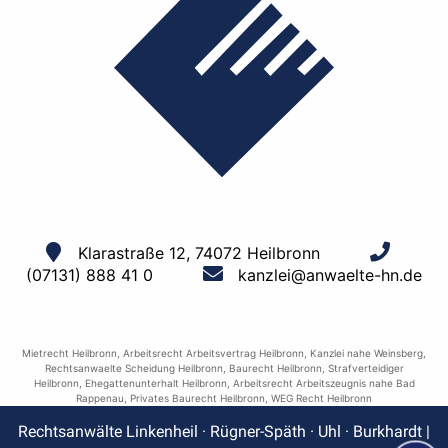
Klarastraße 12, 74072 Heilbronn
(07131) 888 41 0
kanzlei@anwaelte-hn.de
Mietrecht Heilbronn
,
Arbeitsrecht Arbeitsvertrag Heilbronn
,
Kanzlei nahe Weinsberg
,
Rechtsanwaelte Scheidung Heilbronn
,
Baurecht Heilbronn
,
Strafverteidiger
Heilbronn
,
Ehegattenunterhalt Heilbronn
,
Arbeitsrecht Arbeitszeugnis nahe Bad
Rappenau
,
Privates Baurecht Heilbronn
,
WEG Recht Heilbronn
Rechtsanwälte Linkenheil · Rügner-Späth · Uhl · Burkhardt |