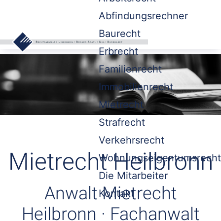
Abfindungsrechner
Baurecht
Erbrecht
Familienrecht
Immobilienrecht
Mietrecht
Strafrecht
Verkehrsrecht
Mietrecht Heilbronn
Wohnungseigentumsrecht
Die Mitarbeiter
Anwalt Mietrecht
Kontakt
Heilbronn · Fachanwalt