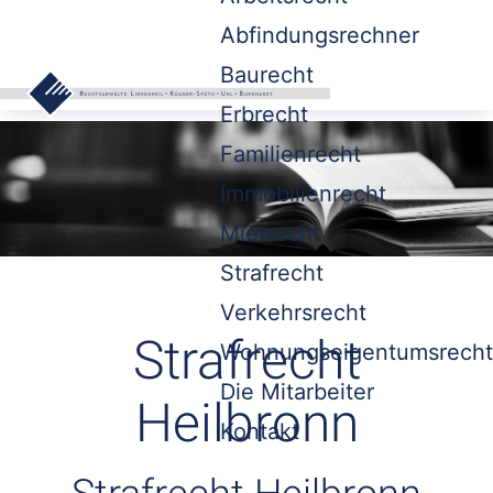
Abfindungsrechner
Baurecht
Erbrecht
Familienrecht
Immobilienrecht
Mietrecht
Strafrecht
Verkehrsrecht
Strafrecht
Wohnungseigentumsrecht
Die Mitarbeiter
Heilbronn
Kontakt